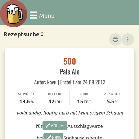
Menu
Rezeptsuche
print
more_vert
500
Pale Ale
Autor: kavu | Erstellt am 24.09.2012
ST.WÜRZE
BITTERE
FARBE
ALKOHOL
13.6
42
15
5.5
%
IBU
EBC
%
vollmundig, hopfig herb mit feinporigem Schaum
edit
für
Ausschlagwürze
60
Liter
edit
bei
Sudhausausbeute
59
%