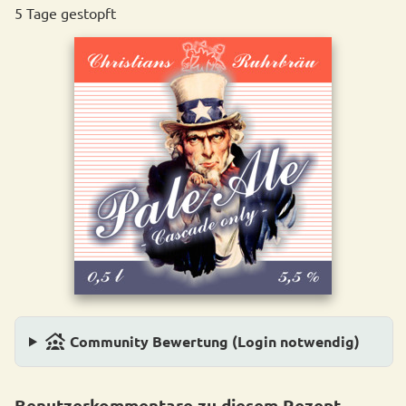
5 Tage gestopft
family_group
Community Bewertung (Login notwendig)
Benutzerkommentare zu diesem Rezept