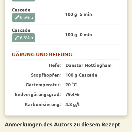
Cascade
100 g
5 min
edit
6.5
% α
Cascade
100 g
0 min
edit
6.5
% α
GÄRUNG UND REIFUNG
Hefe:
Danstar Nottingham
Stopfhopfen:
100 g Cascade
Gärtemperatur:
20 °C
End­vergärungsgrad:
79.4%
Karbonisierung:
4.8 g/l
Anmerkungen des Autors zu diesem Rezept