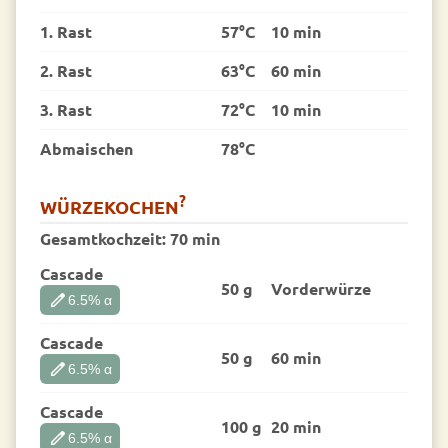
1. Rast
57°C
10 min
2. Rast
63°C
60 min
3. Rast
72°C
10 min
Abmaischen
78°C
?
WÜRZEKOCHEN
Gesamtkochzeit:
70 min
Cascade
50 g
Vorder­würze
edit
6.5
% α
Cascade
50 g
60 min
edit
6.5
% α
Cascade
100 g
20 min
edit
6.5
% α