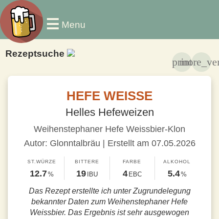
Menu
Rezeptsuche
print
more_ver
HEFE WEISSE
Helles Hefeweizen
Weihenstephaner Hefe Weissbier-Klon
Autor: Glonntalbräu | Erstellt am 07.05.2026
ST.WÜRZE
BITTERE
FARBE
ALKOHOL
12.7
19
4
5.4
%
IBU
EBC
%
Das Rezept erstellte ich unter Zugrundelegung
bekannter Daten zum Weihenstephaner Hefe
Weissbier. Das Ergebnis ist sehr ausgewogen