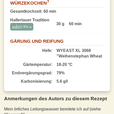
?
WÜRZEKOCHEN
Gesamtkochzeit:
60 min
Hallertauer Tradition
30 g
60 min
edit
5.9
% α
GÄRUNG UND REIFUNG
Hefe:
WYEAST XL 3068
"Weihenstephan Wheat
Gärtemperatur:
18-20 °C
End­vergärungsgrad:
79%
Karbonisierung:
5.6 g/l
Anmerkungen des Autors zu diesem Rezept
Mein örtliches Leitungswasser bereitete ich auf (siehe