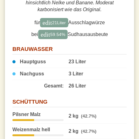
hinsichtlich Nelke und Banane. Moderat
karbonisiert wie das Original.
edit
für
Ausschlagwürze
21
Liter
edit
bei
Sudhausausbeute
59.54
%
BRAUWASSER
Hauptguss
23 Liter
Nachguss
3 Liter
Gesamt:
26 Liter
SCHÜTTUNG
Pilsner Malz
2 kg
(42.7%)
Weizenmalz hell
2 kg
(42.7%)