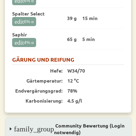
edit
6
% α
Spalter Select
39 g
15 min
edit
6
% α
Saphir
65 g
5 min
edit
4
% α
GÄRUNG UND REIFUNG
Hefe:
W34/70
Gärtemperatur:
12 °C
End­vergärungsgrad:
78%
Karbonisierung:
4.5 g/l
Community Bewertung (Login
family_group
notwendig)