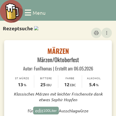
Menu
Rezeptsuche
print
more_vert
MÄRZEN
Märzen/Oktoberfest
Autor: FunThomas | Erstellt am 06.05.2026
ST.WÜRZE
BITTERE
FARBE
ALKOHOL
13
25
12
5.4
%
IBU
EBC
%
Klassisches Märzen mit leichter Frischenote dank
etwas Saphir Hopfen
edit
für
Ausschlagwürze
100
Liter