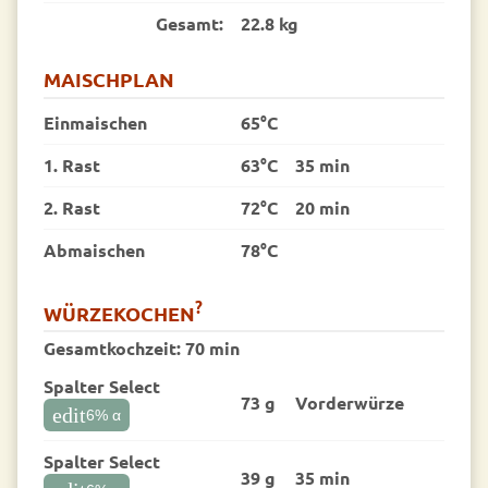
Gesamt:
22.8 kg
MAISCHPLAN
Einmaischen
65°C
1. Rast
63°C
35 min
2. Rast
72°C
20 min
Abmaischen
78°C
?
WÜRZEKOCHEN
Gesamtkochzeit:
70 min
Spalter Select
73 g
Vorder­würze
edit
6
% α
Spalter Select
39 g
35 min