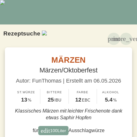
Rezeptsuche
print
more_ver
MÄRZEN
Märzen/Oktoberfest
Autor: FunThomas | Erstellt am 06.05.2026
ST.WÜRZE
BITTERE
FARBE
ALKOHOL
13
25
12
5.4
%
IBU
EBC
%
Klassisches Märzen mit leichter Frischenote dank
etwas Saphir Hopfen
edit
für
Ausschlagwürze
100
Liter