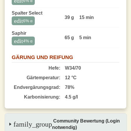
edit
6
% α
Spalter Select
39 g
15 min
edit
6
% α
Saphir
65 g
5 min
edit
4
% α
GÄRUNG UND REIFUNG
Hefe:
W34/70
Gärtemperatur:
12 °C
End­vergärungsgrad:
78%
Karbonisierung:
4.5 g/l
Community Bewertung (Login
family_group
notwendig)